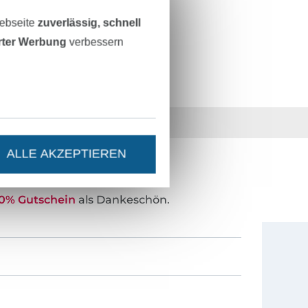
beige
Webseite
zuverlässig, schnell
M782-100-722
erter Werbung
verbessern
36 Jahre Erfahrung
ALLE AKZEPTIEREN
ESTEN STAND SEIN?
0% Gutschein
als Dankeschön.