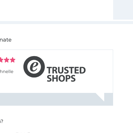
onate
hnelle
n?