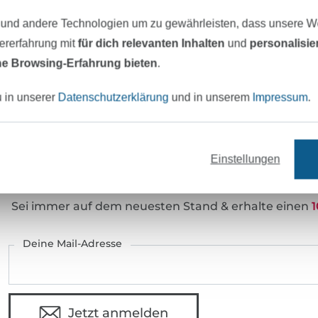
Farbe:
 und andere Technologien um zu gewährleisten, dass unsere 
Art.Nr.:
zererfahrung mit
für dich relevanten Inhalten
und
personalisi
Hersteller-Kontaktdaten
e Browsing-Erfahrung bieten
.
u in unserer
Datenschutzerklärung
und in unserem
Impressum
.
eter Stoff versandfertig
Über 80000 zufriedene Kunden
Einstellungen
MÖCHTEST DU IMMER AUF DEM NEU
Sei immer auf dem neuesten Stand & erhalte einen
1
Deine Mail-Adresse
Jetzt anmelden