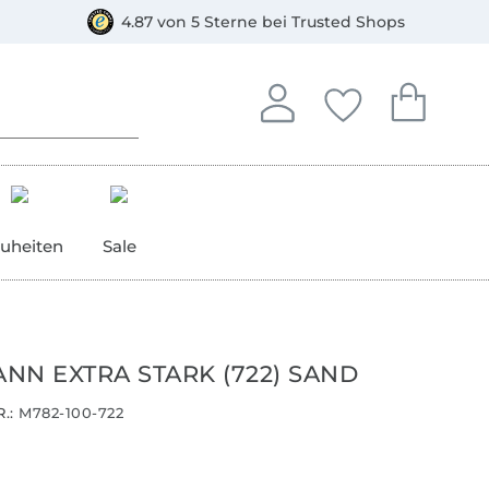
orkasse
4.87 von 5 Sterne bei Trusted Shops
In deinem Konto anmelden o
Du hast keine Artike
Du hast kein
Anmelden
Deine Favorite
Dein W
uheiten
Sale
NN EXTRA STARK (722) SAND
.:
M782-100-722