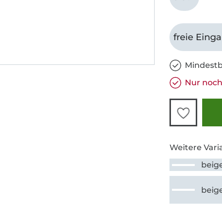
freie Eing
Mindestb
Nur noch
Weitere Vari
beig
beig