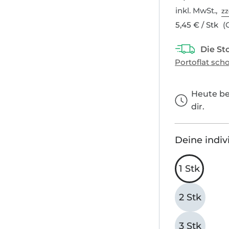
inkl. MwSt.,
zz
5,45 € / Stk
(G
Heute bes
dir.
Deine indiv
1 Stk
2 Stk
3 Stk