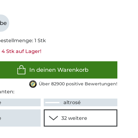
abe
estellmenge: 1 Stk
 4 Stk auf Lager!
In deinen Warenkorb
Über 82900 positive Bewertungen!
anten:
e
altrosé
e