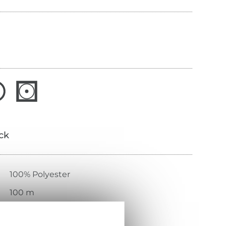
ick
100% Polyester
100 m
40