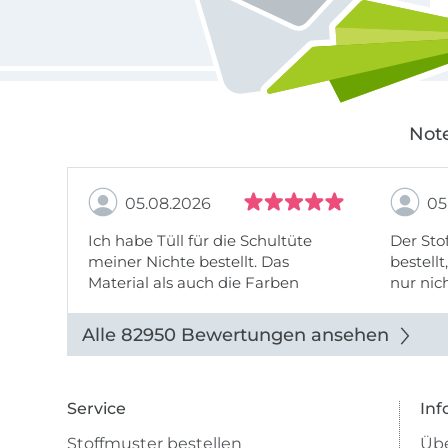
Note
05.08.2026
05
Ich habe Tüll für die Schultüte
Der Stof
meiner Nichte bestellt. Das
bestellt
Material als auch die Farben
nur nic
entsprechen der Beschreibung u
getopp
Abbildung u sieht toll aus. Die
Alle 82950 Bewertungen ansehen
Lieferung erfolgte zügig u auch
das Pre ...
Service
Inf
Stoffmuster bestellen
Übe