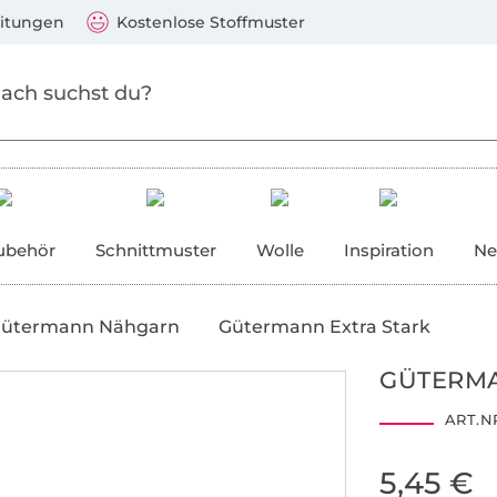
Zum Hauptinhalt springen
Weiter zur Suche
)
Visa, Mastercard, PayPal, Giropay, Kauf auf Rechnung, V
eitungen
Kostenlose Stoffmuster
ubehör
Schnittmuster
Wolle
Inspiration
Ne
ütermann Nähgarn
Gütermann Extra Stark
GÜTERMA
ART.NR
5,45 €