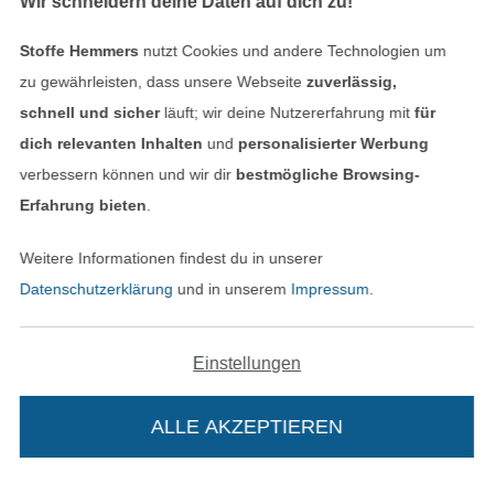
Wir schneidern deine Daten auf dich zu!
Stoffe Hemmers
nutzt Cookies und andere Technologien um
Finde mehr Inspiration
zu gewährleisten, dass unsere Webseite
zuverlässig,
schnell und sicher
läuft; wir deine Nutzererfahrung mit
für
dich relevanten Inhalten
und
personalisierter Werbung
verbessern können und wir dir
bestmögliche Browsing-
Erfahrung bieten
.
Weitere Informationen findest du in unserer
Datenschutzerklärung
und in unserem
Impressum
.
Einstellungen
In den niederländischen Sh
In den französisch
Nederlands
Français
(France)
ALLE AKZEPTIEREN
Deutsch
Alle Preise inkl. der gesetzl. MwSt.
Die durchgestrichenen Preise entsprechen dem