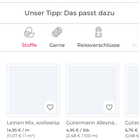
Unser Tipp: Das passt dazu
Stoffe
Garne
Reissverschlüsse
Bä
Leinen Mix, wollweiss
Gütermann Allesnäher (800) weiss
14,95 € / m
4,95 € / Stk
6,76 € 
(11,07 € / 1 m²)
(2,48 € / 100 m)
(0,68 €