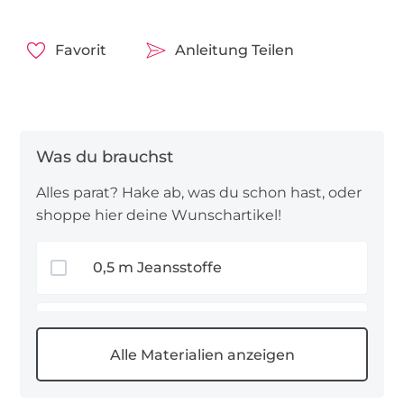
stehen wie immer in der Materialliste.
In meiner Nähanleitung zeige ich euch einen
Favorit
Anleitung Teilen
abgerundeten Kragen mit eingefasstem
Faltenband. An Stelle des Faltenbands könnt ihr
auch ein
Spitzenband
, ein
Paspelband
oder eine
Zackenlitze
verwenden.
Viel Erfolg beim Nachnähen!
Alles parat? Hake ab, was du schon hast, oder
shoppe hier deine Wunschartikel!
0,5 m Jeansstoffe
0,2 m Popeline
0,3 m Vlieseline