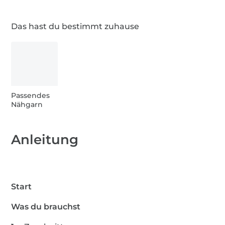
Das hast du bestimmt zuhause
1 m Elastische Bänder
1 m Gütermann Allesnäher - 200 m
5 x Sonstige
Passendes
Bekleidungsverschlüsse
Nähgarn
Elastische Spitzen & Rüschen
Anleitung
Start
Was du brauchst