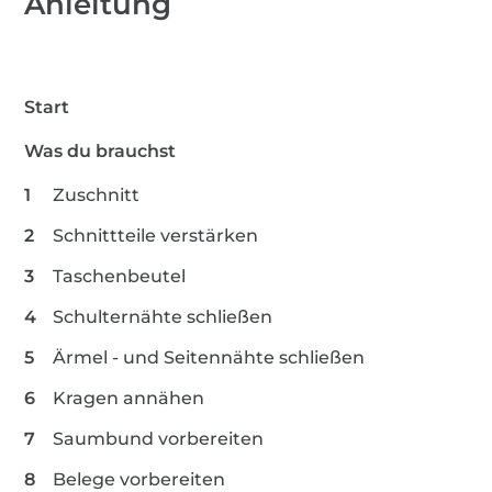
Anleitung
(M60)
In meinem Nähbeispiel nähe ich die Collegejacke
in der langen Version aus einem French Terry in
4 m Overlockgarn
der Größe 38. Ich habe mir die Ärmel sowie die
Start
Ärmelbündchen etwas verlängert.
Hier findest du übrigens weitere
Schnittmuster
Was du brauchst
1,3 m Vlieseline
von Fadenkäfer
.
Zuschnitt
1 m Markierhilfen
Schnittteile verstärken
Taschenbeutel
Schulternähte schließen
Ärmel - und Seitennähte schließen
Kragen annähen
Saumbund vorbereiten
Belege vorbereiten