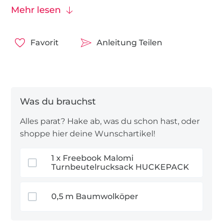
andere wichtige Dinge und lässt sich dank
Mehr lesen
Tunnelzugverschluss schnell öffnen und
schließen.
Favorit
Anleitung Teilen
HUCKEPACK eignet sich gleichermaßen für
Kinder und Erwachsene. Die verstellbaren Träger
sorgen für einen angenehmen Sitz, während die
klare Konstruktion das Projekt zu einer idealen
Wahl für alle macht, die bereits erste
Näherfahrungen gesammelt haben. In nur etwa
Alles parat? Hake ab, was du schon hast, oder
zwei Stunden entsteht ein vielseitiger Rucksack,
shoppe hier deine Wunschartikel!
der sich individuell an deinen Stil anpassen lässt.
1 x Freebook Malomi
Unsere Stoffempfehlung
Turnbeutelrucksack HUCKEPACK
Baumwollköper
: robust, formstabil und ideal
0,5 m Baumwolköper
für langlebige Alltagsrucksäcke.
Canvas
: strapazierfähig und belastbar – perfekt