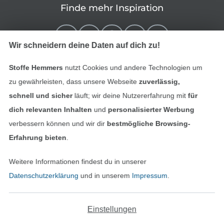
Finde mehr Inspiration
Wir schneidern deine Daten auf dich zu!
Stoffe Hemmers
nutzt Cookies und andere Technologien um
zu gewährleisten, dass unsere Webseite
zuverlässig,
schnell und sicher
läuft; wir deine Nutzererfahrung mit
für
dich relevanten Inhalten
und
personalisierter Werbung
verbessern können und wir dir
bestmögliche Browsing-
In den niederländischen Sh
In den französisch
Nederlands
Français
Erfahrung bieten
.
(France)
Weitere Informationen findest du in unserer
Deutsch
Datenschutzerklärung
und in unserem
Impressum
.
Alle Preise inkl. der gesetzl. MwSt.
Die durchgestrichenen Preise entsprechen dem
bisherigen Preis bei Stoffe Hemmers.
Einstellungen