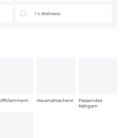
1 x Wollreste
offklammern
Haushaltsschere
Passendes
Nähgarn