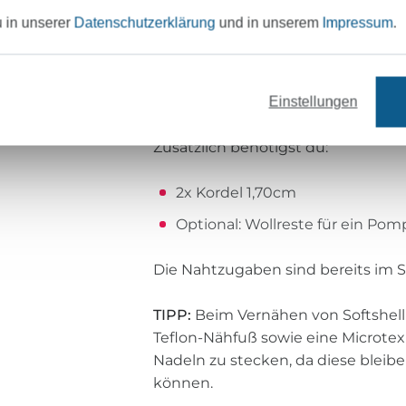
2x Halteschlaufe aus Außenstof
u in unserer
Datenschutzerklärung
und in unserem
Impressum
.
2x Tunnel aus Außenstoff
1x Ohren gegengleich aus Auße
1x Ohren gegengleich aus Innen
Einstellungen
Zusätzlich benötigst du:
2x Kordel 1,70cm
Optional: Wollreste für ein Po
Die Nahtzugaben sind bereits im S
TIPP:
Beim Vernähen von Softshell 
Teflon-Nähfuß sowie eine Microtex
Nadeln zu stecken, da diese bleib
können.