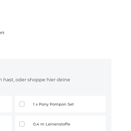
rnige Oberfläche, als Außenstoff
lmäßige Oberfläche, als Innen- oder
langlebig, als Außenstoff
en
ierfähig, als Außenstoff
ch, als Innenstoff
 ist als Innenstoff natürlich auch
n hast, oder shoppe hier deine
1 x Pony Pompon Set
0,4 m Leinenstoffe