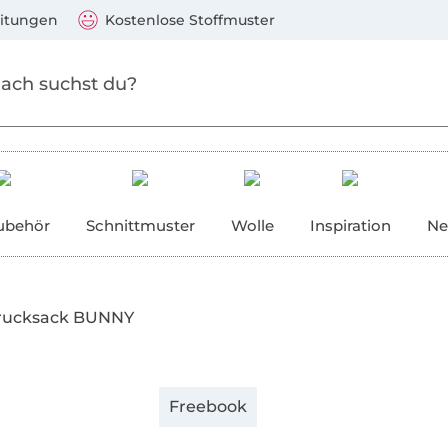
Zum Hauptinhalt springen
Weiter zur Suche
)
Visa, Mastercard, PayPal, Giropay, Kauf auf Rechnung, V
eitungen
Kostenlose Stoffmuster
ubehör
Schnittmuster
Wolle
Inspiration
Ne
rucksack BUNNY
Freebook