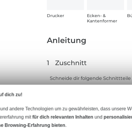
Drucker
Ecken- &
Bü
Kantenformer
Anleitung
1
Zuschnitt
Schneide dir folgende Schnittteile 
1x Tasche aus Außenstoff
f dich zu!
2x Tasche aus Innenstoff
 und andere Technologien um zu gewährleisten, dass unsere 
1x Taschenoberteil aus Außenst
zererfahrung mit
für dich relevanten Inhalten
und
personalisi
1x Taschenunterteil aus Außens
e Browsing-Erfahrung bieten
.