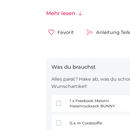
Cretonne
: robust und griffig, kö
Mehr lesen
Kunstleder
: robust, glatte, rege
Außenstoff
Softshell
: wind- und wasserfest, 
Favorit
Anleitung Teil
Oilskin
: wasserabweisend, strapaz
Leinen
: fühlt sich toll an, natürli
Ein klassischer Baumwollstoff uni
geeignet.
Alles parat? Hake ab, was du scho
Viel Freude beim Nähen!
Wunschartikel!
1 x Freebook Malomi
Hasenrucksack BUNNY
0,4 m Cordstoffe