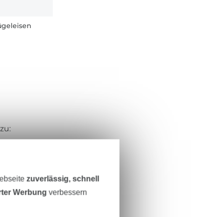
geleisen
zu:
Webseite
zuverlässig, schnell
off
erter Werbung
verbessern
toff