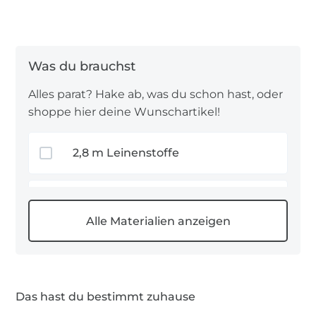
Zu bedenken: Diese Anleitung ist nicht für
Anfänger gedacht und benötigt Zeit. Ein wenig
Näherfahrung wird also schon vorausgesetzt. Und
jetzt viel Spaß beim Nachnähen!
Alles parat? Hake ab, was du schon hast, oder
shoppe hier deine Wunschartikel!
2,8 m Leinenstoffe
0,25 m Vlieseline
1 m Einfassband
Das hast du bestimmt zuhause
1 x Kunststoff Spirale 4 mm (S40)