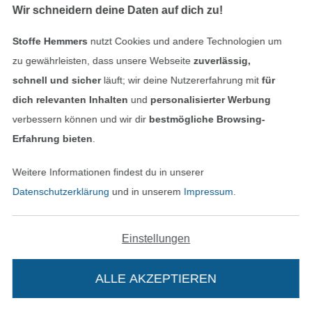
rückwärtige Bundteil legen, Seitennähte
Wir schneidern deine Daten auf dich zu!
steppen. Zugaben auseinanderbügeln.
Stoffe Hemmers
nutzt Cookies und andere Technologien um
zu gewährleisten, dass unsere Webseite
zuverlässig,
schnell und sicher
läuft; wir deine Nutzererfahrung mit
für
dich relevanten Inhalten
und
personalisierter Werbung
verbessern können und wir dir
bestmögliche Browsing-
Erfahrung bieten
.
Weitere Informationen findest du in unserer
Datenschutzerklärung
und in unserem
Impressum
.
Einstellungen
ALLE AKZEPTIEREN