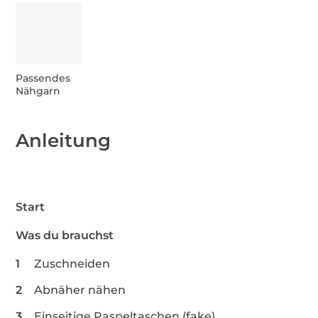
2 x Kunststoffknöpfe
1 m Gütermann Allesnäher - 200 m
Passendes
Nähgarn
Anleitung
Start
Was du brauchst
Zuschneiden
Abnäher nähen
Einseitige Paspeltaschen (fake)