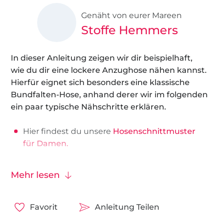
Genäht von eurer Mareen
Stoffe Hemmers
In dieser Anleitung zeigen wir dir beispielhaft,
wie du dir eine lockere Anzughose nähen kannst.
Hierfür eignet sich besonders eine klassische
Bundfalten-Hose, anhand derer wir im folgenden
ein paar typische Nähschritte erklären.
Hier findest du unsere
Hosenschnittmuster
für Damen.
Unsere
Leinenstoffe
Mehr lesen
Außerdem benötigst du
Knöpfe
,
Reißverschluss
und
Schrägband
.
Die Sachen findest du notfalls auch hier unter
Favorit
Anleitung Teilen
Nähzubehör
.