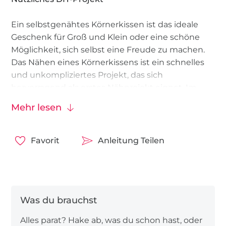
Ein selbstgenähtes Körnerkissen ist das ideale
Geschenk für Groß und Klein oder eine schöne
Möglichkeit, sich selbst eine Freude zu machen.
Das Nähen eines Körnerkissens ist ein schnelles
und unkompliziertes Projekt, das sich
hervorragend als erstes Nähprojekt eignet. Im
Vergleich zu herkömmlichen Wärmflaschen
Mehr lesen
bieten Körnerkissen den Vorteil, dass sie nicht
auslaufen und sich dank ihrer losen Füllung
perfekt an den Körper anpassen.
Favorit
Anleitung Teilen
Körnerkissen Nähen: Spaßig und Lehrreich für
Kinder
Dieses Nähprojekt ist auch ideal für Kinder
geeignet. Es ist einfach umzusetzen, und die
Alles parat? Hake ab, was du schon hast, oder