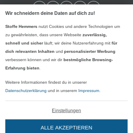
Wir schneidern deine Daten auf dich zu!
Stoffe Hemmers
nutzt Cookies und andere Technologien um
zu gewährleisten, dass unsere Webseite
zuverlässig,
schnell und sicher
läuft; wir deine Nutzererfahrung mit
für
dich relevanten Inhalten
und
personalisierter Werbung
verbessern können und wir dir
bestmögliche Browsing-
In den niederländischen Sh
In den französisch
Nederlands
Français
Erfahrung bieten
.
(France)
Weitere Informationen findest du in unserer
Deutsch
Datenschutzerklärung
und in unserem
Impressum
.
Alle Preise inkl. der gesetzl. MwSt.
Die durchgestrichenen Preise entsprechen dem
bisherigen Preis bei Stoffe Hemmers.
Einstellungen
ALLE AKZEPTIEREN