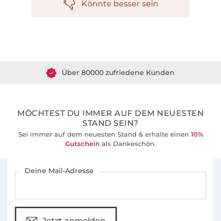
Könnte besser sein
Über 1.8 Millionen Meter Stoff versandfertig
Über 80000 zufriedene Kunden
36 Jahre Erfahrung
MÖCHTEST DU IMMER AUF DEM NEUESTEN
STAND SEIN?
Sei immer auf dem neuesten Stand & erhalte einen
10%
Gutschein
als Dankeschön.
Für den Stoffe Hemmers Newsletter anmelden
Deine Mail-Adresse
Jetzt anmelden