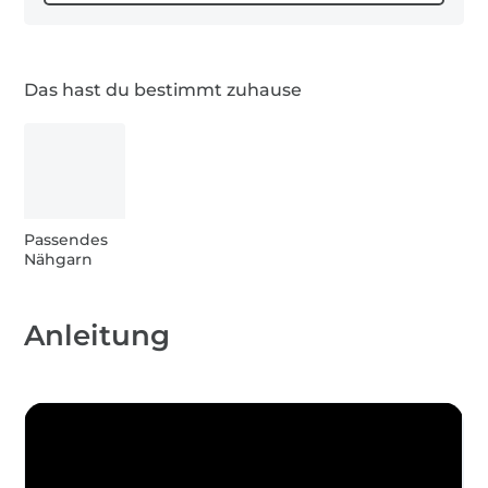
0,1 m Bündchenstoffe
Ihr Euch ein Maßband, Schere, ein Paar
Stecknadeln oder die Clover Wonder Clips, z. B.
Artikel C-3185 zum Fixieren der Stoffkanten
Das hast du bestimmt zuhause
0,7 m Elastikband
zurechtlegen.
Dann kann es eigentlich schon losgehen. Viel
1 x Nähgarn
Spaß mit unserer kleinen Anleitung!
Passendes
Nähgarn
Anleitung