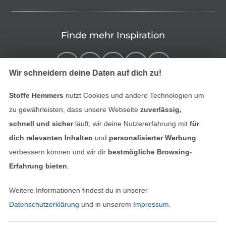
Finde mehr Inspiration
Wir schneidern deine Daten auf dich zu!
Stoffe Hemmers
nutzt Cookies und andere Technologien um
zu gewährleisten, dass unsere Webseite
zuverlässig,
schnell und sicher
läuft; wir deine Nutzererfahrung mit
für
dich relevanten Inhalten
und
personalisierter Werbung
verbessern können und wir dir
bestmögliche Browsing-
In den niederländischen Sh
In den französisch
Nederlands
Français
Erfahrung bieten
.
(France)
Weitere Informationen findest du in unserer
Deutsch
Datenschutzerklärung
und in unserem
Impressum
.
Alle Preise inkl. der gesetzl. MwSt.
Die durchgestrichenen Preise entsprechen dem