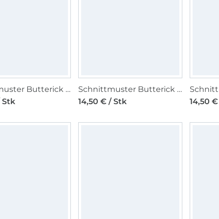
Schnittmuster Butterick Damen Weste & Hose 7027 Gr. 34 - 42
Schnittmuster Butterick Damen Weste & Hose 7027 Gr. 44 - 52
/ Stk
14,50 € / Stk
14,50 €