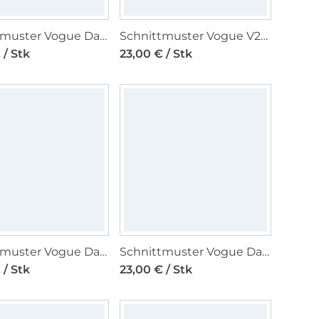
Schnittmuster Vogue Damen Kombination 2076 Gr. 44-52
Schnittmuster Vogue V2074 Damenjacke Gr. 32-50
 / Stk
23,00 € / Stk
Schnittmuster Vogue Damenhose 2070 Gr. 34-42
Schnittmuster Vogue Damenrock 2069 Gr. 34-42
 / Stk
23,00 € / Stk