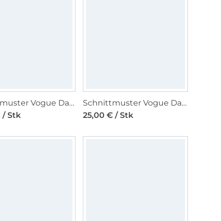
Schnittmuster Vogue Damentop/Jacke V2067 Gr. 32-50
Schnittmuster Vogue Damenkleid V2066 Gr. 42-50
 / Stk
25,00 € / Stk