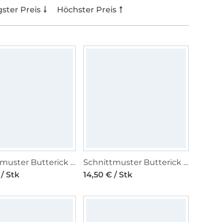
gster Preis
Höchster Preis
Schnittmuster Butterick Damen Kombination 7035 Gr. 40-48
Schnittmuster Butterick Kinderkleid 7033 Gr. 104-134
 / Stk
14,50 € / Stk