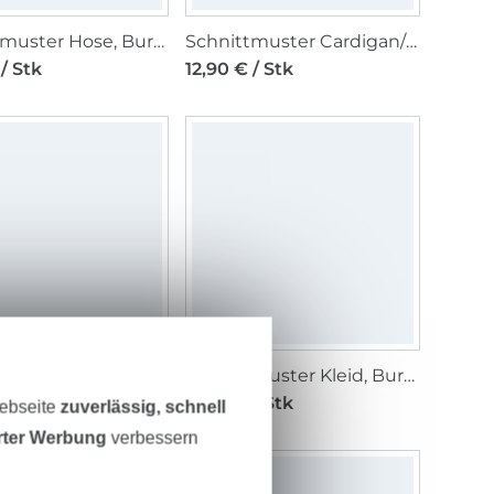
Schnittmuster Hose, Burda 5672
Schnittmuster Cardigan/Jacke, Burda 5667
/ Stk
12,90 € / Stk
Schnittmuster Accessoires, Burda 5634
Schnittmuster Kleid, Burda 5628
/ Stk
12,90 € / Stk
Webseite
zuverlässig, schnell
erter Werbung
verbessern