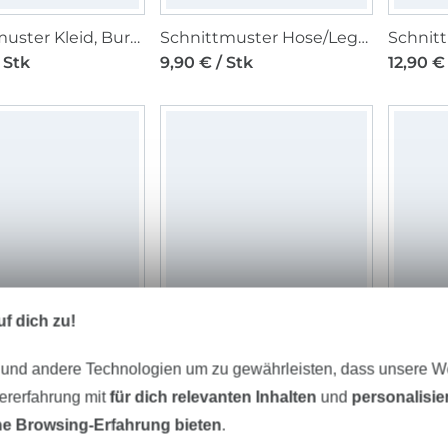
Schnittmuster Kleid, Burda 9197
Schnittmuster Hose/Leggings Kids, Burda 9196
 Stk
9,90 € / Stk
12,90 € 
f dich zu!
Schnittmuster Jacke & Mantel, Burda 5647
Schnittmuster Bluse, Burda 5646
 Stk
9,90 € / Stk
12,90 € 
 und andere Technologien um zu gewährleisten, dass unsere 
zererfahrung mit
für dich relevanten Inhalten
und
personalisi
e Browsing-Erfahrung bieten
.