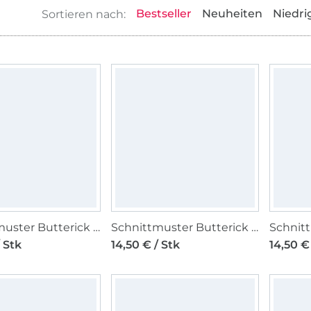
Bestseller
Neuheiten
Niedri
Schnittmuster Butterick Damen Kleid 7037 Gr. 44-52
Schnittmuster Butterick Damen Jumpsuit/Kleid 7036 Gr. 42-50
/ Stk
14,50 € / Stk
14,50 €