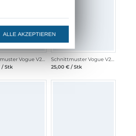
ALLE AKZEPTIEREN
Schnittmuster Vogue V2082 Damenkleid + Bolero Gr. 34-42
Schnittmuster Vogue V2080 Herrenjacke Gr. 44-52
 / Stk
25,00 € / Stk