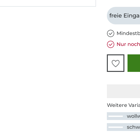
freie Eing
Mindestb
Nur noch
Weitere Vari
woll
schw