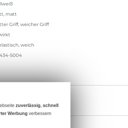
llweiß
tt, matt
tter Griff, weicher Griff
wirkt
elastisch, weich
.434-5004
Webseite
zuverlässig, schnell
erter Werbung
verbessern