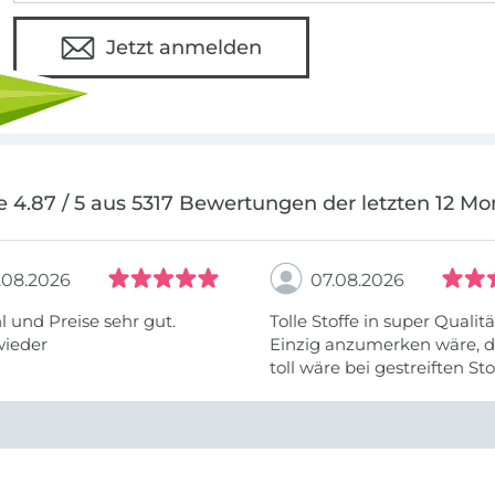
Jetzt anmelden
e 4.87 / 5 aus 5317 Bewertungen der letzten 12 Mo
.08.2026
07.08.2026
 und Preise sehr gut.
Tolle Stoffe in super Qualitä
wieder
Einzig anzumerken wäre, d
toll wäre bei gestreiften St
vielleicht längs- oder- quer
anzugeben. Mir ist es passie
ich nicht genug über die ...