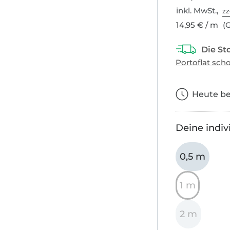
inkl. MwSt.,
zz
14,95 € / m
(G
Heute bes
Deine indiv
0,5 m
1 m
2 m