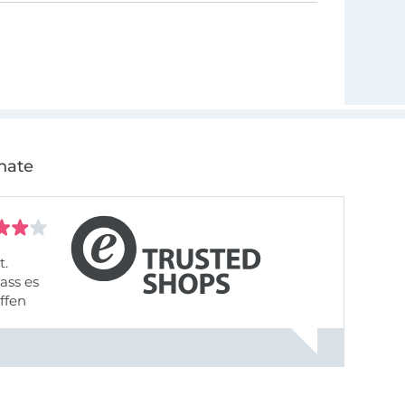
nate
t.
ass es
offen
gestreift
rt, dass