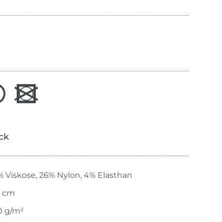
ick
 Viskose, 26% Nylon, 4% Elasthan
5 cm
0 g/m²