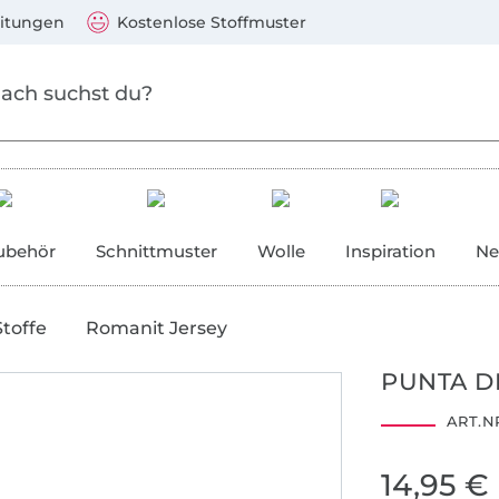
Zum Hauptinhalt springen
Weiter zur Suche
)
Visa, Mastercard, PayPal, Giropay, Kauf auf Rechnung, V
eitungen
Kostenlose Stoffmuster
ubehör
Schnittmuster
Wolle
Inspiration
Ne
Stoffe
Romanit Jersey
PUNTA D
ART.NR
14,95 €