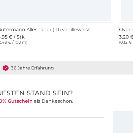
ütermann Allesnäher (111) vanilleweiss
Overl
,95 € / Stk
3,20 €
2,48 € / 100 m)
(0,12 €
36 Jahre Erfahrung
ESTEN STAND SEIN?
0% Gutschein
als Dankeschön.