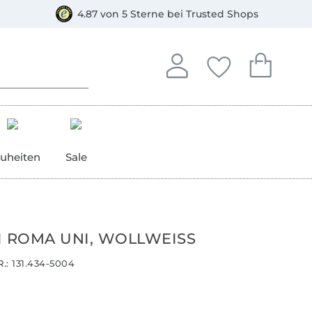
orkasse
4.87 von 5 Sterne bei Trusted Shops
In deinem Konto anmelden o
Du hast keine Artike
Du hast kein
Anmelden
Deine Favorite
Dein W
uheiten
Sale
I ROMA UNI, WOLLWEISS
.:
131.434-5004