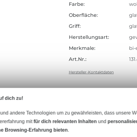
Farbe:
wo
Oberfläche:
gla
Griff:
gla
Herstellungsart:
ge
Merkmale:
bi-
Art.Nr.:
131
Hersteller-Kontaktdaten
f dich zu!
Unser Tipp: Das passt dazu
 und andere Technologien um zu gewährleisten, dass unsere 
zererfahrung mit
für dich relevanten Inhalten
und
personalisi
e Browsing-Erfahrung bieten
.