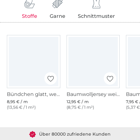
Stoffe
Garne
Schnittmuster
Bündchen glatt, weiß
Baumwolljersey weiß
8,95 € / m
12,95 € / m
7,95 €
(13,56 € / 1 m²)
(8,75 € / 1 m²)
(5,37 €
Über 1.8 Millionen Meter Stoff versandfertig
Über 80000 zufriedene Kunden