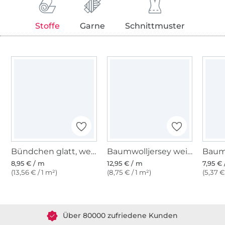
Stoffe
Garne
Schnittmuster
Bündchen glatt, weiß
Baumwolljersey weiß
8,95 € / m
12,95 € / m
7,95 €
(13,56 € / 1 m²)
(8,75 € / 1 m²)
(5,37 €
Über 1.8 Millionen Meter Stoff versandfertig
Über 80000 zufriedene Kunden