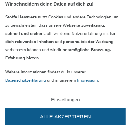
Wir schneidern deine Daten auf dich zu!
Stoffe Hemmers
nutzt Cookies und andere Technologien um
In den deutschen Shop wechseln (aktuell gewählt
zu gewährleisten, dass unsere Webseite
zuverlässig,
schnell und sicher
läuft; wir deine Nutzererfahrung mit
für
Impressum
dich relevanten Inhalten
und
personalisierter Werbung
verbessern können und wir dir
bestmögliche Browsing-
AGB
Erfahrung bieten
.
Datenschutz
Weitere Informationen findest du in unserer
Datenschutzerklärung
und in unserem
Impressum
.
Widerrufsrecht
Kontakt
Einstellungen
Bestellung widerrufen
ALLE AKZEPTIEREN