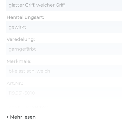
glatter Griff, weicher Griff
Herstellungsart:
gewirkt
Veredelung:
garngefärbt
Merkmale:
bi-elastisch, weich
Art.Nr.:
119.931-5010
Hersteller-Kontaktdaten