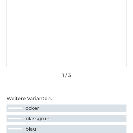
Weitere Varianten:
ocker
blassgrün
blau