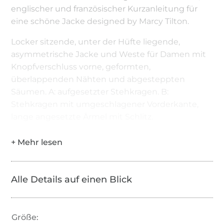
englischer und französischer Kurzanleitung für
eine schöne Jacke designed by Marcy Tilton.
Locker sitzende, unter der Hüfte liegende,
asymmetrische Jacke und Weste für Damen mit
Knopfverschluss vorne, geformten,
überlappenden Nähten und abgesteppten
Säumen. A: aufgesetzter Stehkragen. B:
Stehkragen mit umgeschlagener Vorderkante,
lange angesetzte Ärmel mit Schlitz.
Alle Details auf einen Blick
Größe: