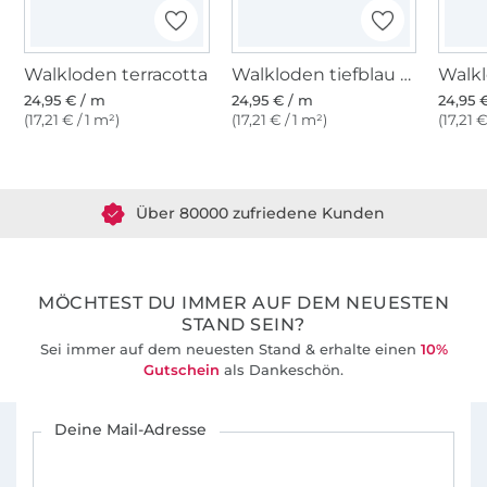
Walkloden terracotta
Walkloden tiefblau meliert
Walk
24,95 € / m
24,95 € / m
24,95 
(17,21 € / 1 m²)
(17,21 € / 1 m²)
(17,21 €
Über 1.8 Millionen Meter Stoff versandfertig
Über 80000 zufriedene Kunden
36 Jahre Erfahrung
MÖCHTEST DU IMMER AUF DEM NEUESTEN
STAND SEIN?
Sei immer auf dem neuesten Stand & erhalte einen
10%
Gutschein
als Dankeschön.
Für den Stoffe Hemmers Newsletter anmelden
Deine Mail-Adresse