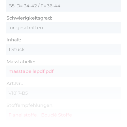
B5: D= 34-42 / F= 36-44
Schwierigkeitsgrad:
fortgeschritten
Inhalt:
1 Stück
Masstabelle:
masstabellepdf.pdf
Art.Nr.:
V1817-B5
Stoffempfehlungen:
Flanellstoffe
Bouclé Stoffe