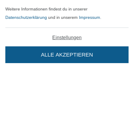
Weitere Informationen findest du in unserer
Kontakt
Datenschutzerklärung
und in unserem
Impressum
.
Bestellung widerrufen
Einstellungen
Finde mehr Inspiration
ALLE AKZEPTIEREN
Die Stoffe Hemmers Portoflat:
Beschreibung:
Beim Kauf der Portoflat bekommst du sechs
In den niederländischen Sh
In den französisch
Nederlands
Français