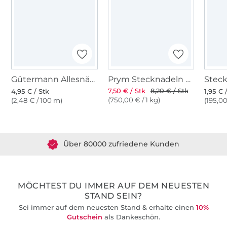
Gütermann Allesnäher (013) fähnrich blau
Prym Stecknadeln mit Griff
7,50 € / Stk
8,20 € / Stk
4,95 € / Stk
1,95 € 
(750,00 € / 1 kg)
(2,48 € / 100 m)
(195,00
Über 1.8 Millionen Meter Stoff versandfertig
Über 80000 zufriedene Kunden
36 Jahre Erfahrung
MÖCHTEST DU IMMER AUF DEM NEUESTEN
STAND SEIN?
Sei immer auf dem neuesten Stand & erhalte einen
10%
Gutschein
als Dankeschön.