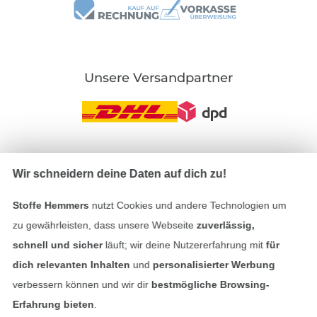
Unsere Versandpartner
In den deutschen Shop wechseln (aktuell gewählt
Wir schneidern deine Daten auf dich zu!
Impressum
Stoffe Hemmers
nutzt Cookies und andere Technologien um
zu gewährleisten, dass unsere Webseite
zuverlässig,
AGB
schnell und sicher
läuft; wir deine Nutzererfahrung mit
für
dich relevanten Inhalten
und
personalisierter Werbung
Datenschutz
verbessern können und wir dir
bestmögliche Browsing-
Erfahrung bieten
.
Widerrufsrecht