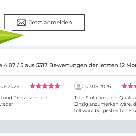
Jetzt anmelden
e 4.87 / 5 aus 5317 Bewertungen der letzten 12 Mo
.08.2026
07.08.2026
 und Preise sehr gut.
Tolle Stoffe in super Qualitä
wieder
Einzig anzumerken wäre, d
toll wäre bei gestreiften St
vielleicht längs- oder- quer
anzugeben. Mir ist es passie
ich nicht genug über die ...