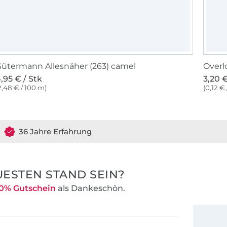
ütermann Allesnäher (263) camel
Overl
,95 € / Stk
3,20 €
2,48 € / 100 m)
(0,12 €
36 Jahre Erfahrung
ESTEN STAND SEIN?
0% Gutschein
als Dankeschön.