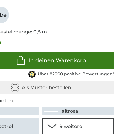
abe
estellmenge: 0,5 m
r
In deinen Warenkorb
Über 82900 positive Bewertungen!
anten:
altrosa
petrol