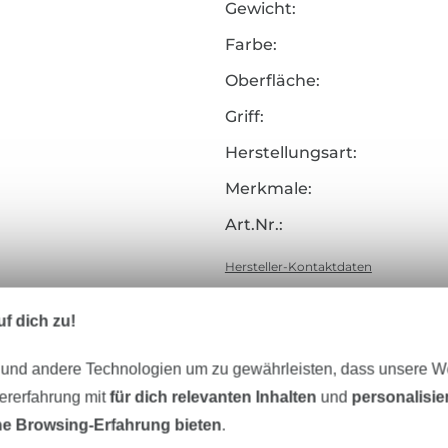
Gewicht:
Farbe:
Oberfläche:
Griff:
Herstellungsart:
Merkmale:
Art.Nr.:
Hersteller-Kontaktdaten
f dich zu!
 und andere Technologien um zu gewährleisten, dass unsere 
Unser Tipp: Das passt dazu
zererfahrung mit
für dich relevanten Inhalten
und
personalisi
e Browsing-Erfahrung bieten
.