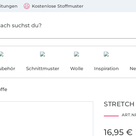
Zum Hauptinhalt springen
Weiter zur Suche
)
Visa, Mastercard, PayPal, Giropay, Kauf auf Rechnung, V
eitungen
Kostenlose Stoffmuster
ubehör
Schnittmuster
Wolle
Inspiration
Ne
ffe
STRETCH
ART.NR
16,95 €