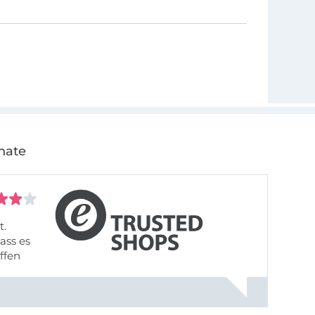
nate
t.
ass es
offen
gestreift
rt, dass