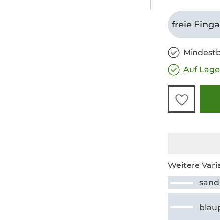
freie Eing
Mindestb
Auf Lage
Weitere Vari
sand
blau