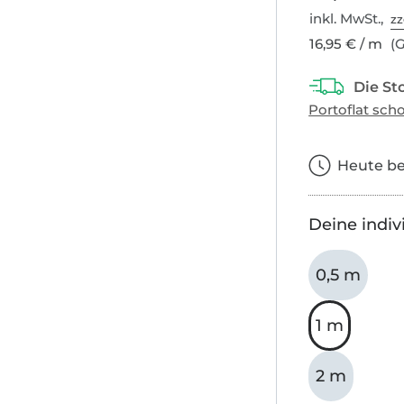
inkl. MwSt.,
zz
16,95 € / m
(G
Heute bes
Deine indiv
0,5 m
1 m
2 m