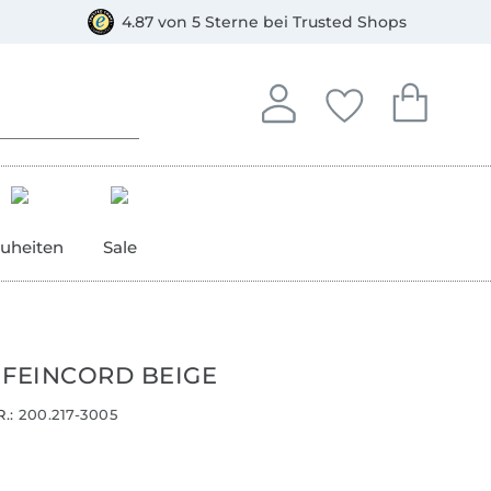
orkasse
4.87 von 5 Sterne bei Trusted Shops
In deinem Konto anmelden o
Du hast keine Artike
Du hast kein
Anmelden
Deine Favorite
Dein W
uheiten
Sale
 FEINCORD BEIGE
.:
200.217-3005