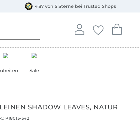
orkasse
4.87 von 5 Sterne bei Trusted Shops
In deinem Konto anmelden o
Du hast keine Artike
Du hast kein
Anmelden
Deine Favorite
Dein W
uheiten
Sale
 LEINEN SHADOW LEAVES, NATUR
.:
P18015-542