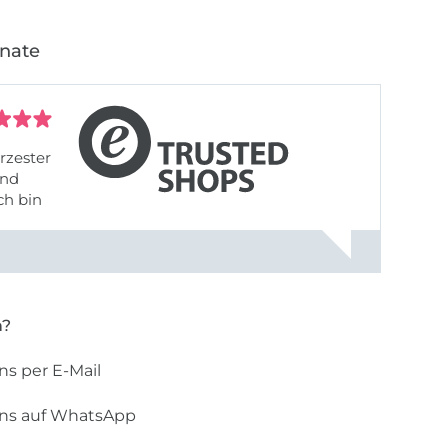
onate
rzester
ch bin
n?
ns per E-Mail
uns auf WhatsApp