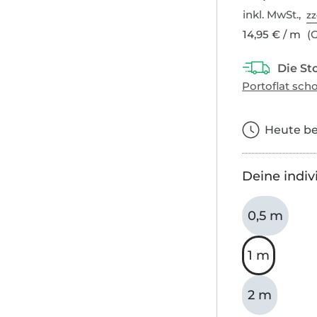
inkl. MwSt.,
zz
14,95 € / m
(G
Heute bes
Deine indiv
0,5 m
1 m
2 m