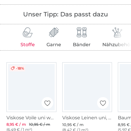
Unser Tipp: Das passt dazu
Stoffe
Garne
Bänder
Nähzubehö
-18%
Viskose Voile uni weiß
Viskose Leinen uni, weiß
8,95 € / m
10,95 € / m
10,95 € / m
8,95 €
(6,49 € / 1 m²)
(8,42 € / 1 m²)
(5,97 €