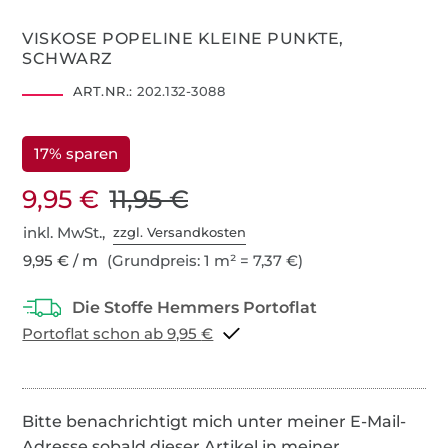
VISKOSE POPELINE KLEINE PUNKTE,
SCHWARZ
ART.NR.:
202.132-3088
17% sparen
9,95 €
11,95 €
inkl. MwSt.,
zzgl. Versandkosten
9,95 € / m
(Grundpreis: 1 m² = 7,37 €)
Portoflat schon ab 9,95 €
Bitte benachrichtigt mich unter meiner E-Mail-
Adresse sobald dieser Artikel in meiner