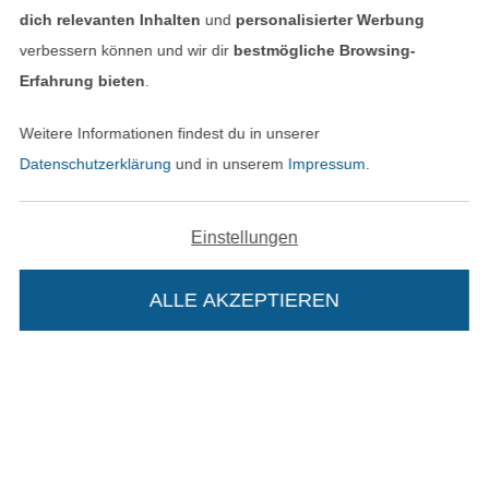
dich relevanten Inhalten
und
personalisierter Werbung
In den deutschen Shop wechseln (aktuell gewählt
verbessern können und wir dir
bestmögliche Browsing-
Erfahrung bieten
.
Impressum
Weitere Informationen findest du in unserer
AGB
Datenschutzerklärung
und in unserem
Impressum
.
Datenschutz
Einstellungen
Widerrufsrecht
ALLE AKZEPTIEREN
Kontakt
Bestellung widerrufen
Die Stoffe Hemmers Portoflat:
Finde mehr Inspiration