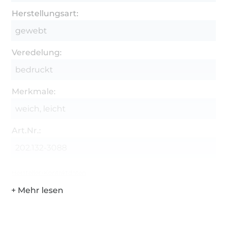
Herstellungsart:
gewebt
Veredelung:
bedruckt
Merkmale:
weich, leicht
Art.Nr.:
202.132-3088
Hersteller-Kontaktdaten