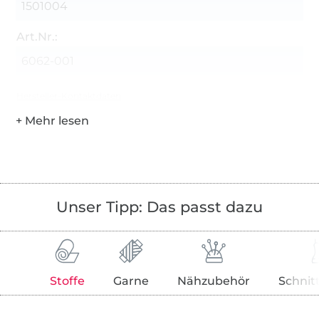
1501004
Art.Nr.:
6062-001
Hersteller-Kontaktdaten
Unser Tipp: Das passt dazu
Stoffe
Garne
Nähzubehör
Schnit