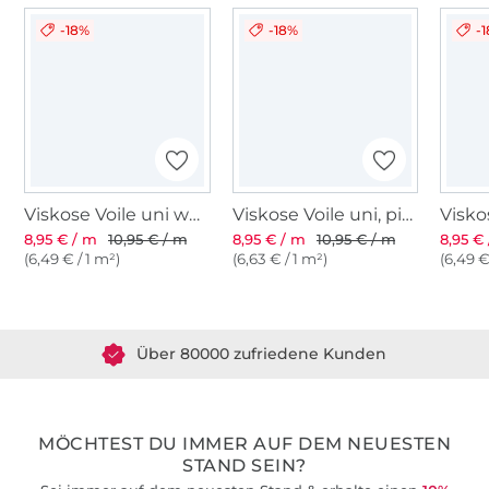
-18%
-18%
-
Viskose Voile uni wollweiß
Viskose Voile uni, pink
Visko
8,95 € / m
10,95 € / m
8,95 € / m
10,95 € / m
8,95 €
(6,49 € / 1 m²)
(6,63 € / 1 m²)
(6,49 €
Über 1.8 Millionen Meter Stoff versandfertig
Über 80000 zufriedene Kunden
36 Jahre Erfahrung
MÖCHTEST DU IMMER AUF DEM NEUESTEN
STAND SEIN?