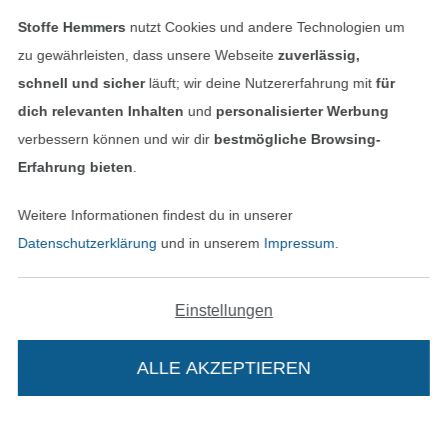
Stoffe Hemmers
nutzt Cookies und andere Technologien um
Finde mehr Inspiration
zu gewährleisten, dass unsere Webseite
zuverlässig,
schnell und sicher
läuft; wir deine Nutzererfahrung mit
für
dich relevanten Inhalten
und
personalisierter Werbung
verbessern können und wir dir
bestmögliche Browsing-
Erfahrung bieten
.
Weitere Informationen findest du in unserer
Datenschutzerklärung
und in unserem
Impressum
.
Einstellungen
In den niederländischen Sh
In den französisch
Nederlands
Français
(France)
ALLE AKZEPTIEREN
Deutsch
Alle Preise inkl. der gesetzl. MwSt.
Die durchgestrichenen Preise entsprechen dem
bisherigen Preis bei Stoffe Hemmers.