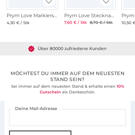
Prym Love Markierstift, weiss, pink
Prym Love Stecknadeln 50 Stck.
7,60 € / Stk
8,70 € / Stk
4,30 € / Stk
10,50 €
Über 1.8 Millionen Meter Stoff versandfertig
Über 80000 zufriedene Kunden
36 Jahre Erfahrung
MÖCHTEST DU IMMER AUF DEM NEUESTEN
STAND SEIN?
Sei immer auf dem neuesten Stand & erhalte einen
10%
Gutschein
als Dankeschön.
Für den Stoffe Hemmers Newsletter anmelden
Deine Mail-Adresse