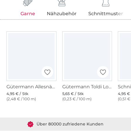
Garne
Nähzubehör
Schnittmuster
Gütermann Allesnäher (226) weinrot
Gütermann Toldi Lock bordeaux
4,95 € / Stk
5,65 € / Stk
4,95 € 
(2,48 € / 100 m)
(0,23 € / 100 m)
(0,51 €
Über 1.8 Millionen Meter Stoff versandfertig
Über 80000 zufriedene Kunden
36 Jahre Erfahrung