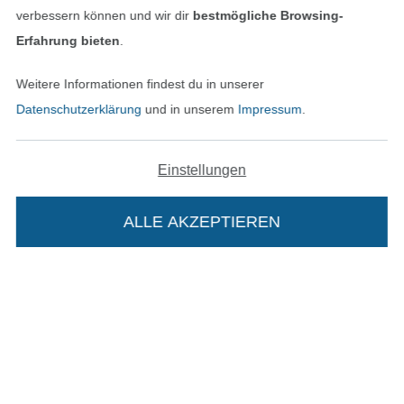
verbessern können und wir dir
bestmögliche Browsing-
AGB
Erfahrung bieten
.
Datenschutz
Weitere Informationen findest du in unserer
Datenschutzerklärung
und in unserem
Impressum
.
Widerrufsrecht
Kontakt
Einstellungen
Bestellung widerrufen
ALLE AKZEPTIEREN
Finde mehr Inspiration
Die Stoffe Hemmers Portoflat:
Beschreibung: