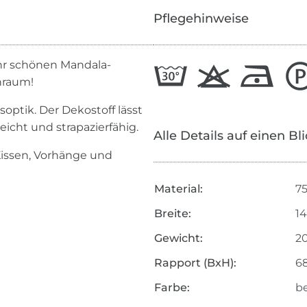
Pflegehinweise
hr schönen Mandala-
nraum!
soptik. Der Dekostoff lässt
icht und strapazierfähig.
Alle Details auf einen Bl
Kissen, Vorhänge und
Material:
7
Breite:
1
Gewicht:
2
Rapport (BxH):
68
Farbe:
b