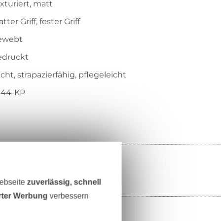
xturiert, matt
atter Griff, fester Griff
ewebt
edruckt
icht, strapazierfähig, pflegeleicht
344-KP
Webseite
zuverlässig, schnell
erter Werbung
verbessern