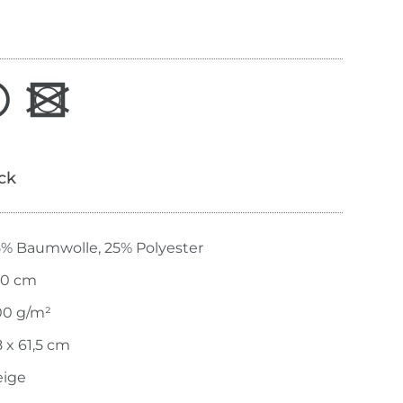
ick
5% Baumwolle, 25% Polyester
40 cm
00 g/m²
 x 61,5 cm
eige