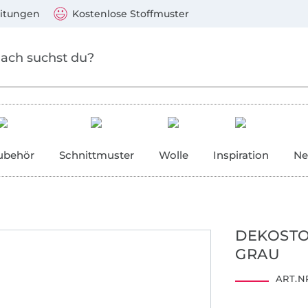
Zum Hauptinhalt springen
Weiter zur Suche
)
Visa, Mastercard, PayPal, Giropay, Kauf auf Rechnung, V
eitungen
Kostenlose Stoffmuster
ubehör
Schnittmuster
Wolle
Inspiration
Ne
DEKOSTO
30
40
GRAU
ART.NR