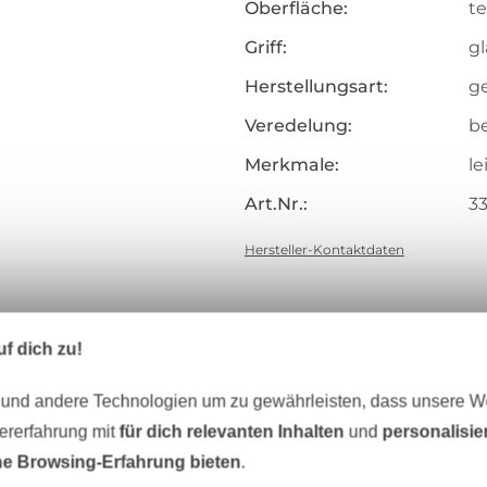
Oberfläche:
te
Griff:
gl
Herstellungsart:
g
Veredelung:
b
Merkmale:
le
Art.Nr.:
3
Hersteller-Kontaktdaten
f dich zu!
Unser Tipp: Das passt dazu
 und andere Technologien um zu gewährleisten, dass unsere 
zererfahrung mit
für dich relevanten Inhalten
und
personalisi
e Browsing-Erfahrung bieten
.