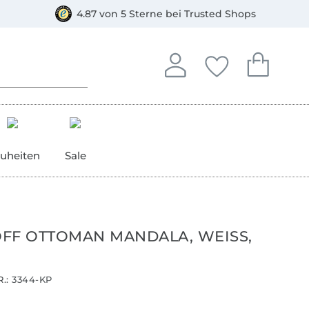
orkasse
4.87 von 5 Sterne bei Trusted Shops
In deinem Konto anmelden o
Du hast keine Artike
Du hast kein
Anmelden
Deine Favorite
Dein W
uheiten
Sale
FF OTTOMAN MANDALA, WEISS,
.:
3344-KP