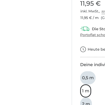
11,95 €
inkl. MwSt.,
zz
11,95 € / m
(G
Heute bes
Deine indiv
0,5 m
1 m
2 m