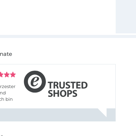
onate
rzester
ch bin