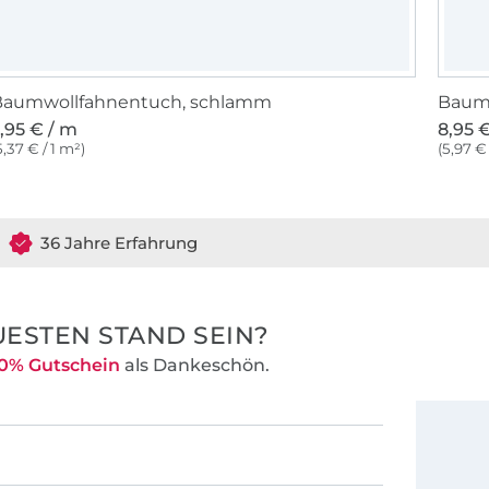
Baumwollfahnentuch, schlamm
Baumw
,95 € / m
8,95 
5,37 € / 1 m²)
(5,97 € 
36 Jahre Erfahrung
ESTEN STAND SEIN?
0% Gutschein
als Dankeschön.