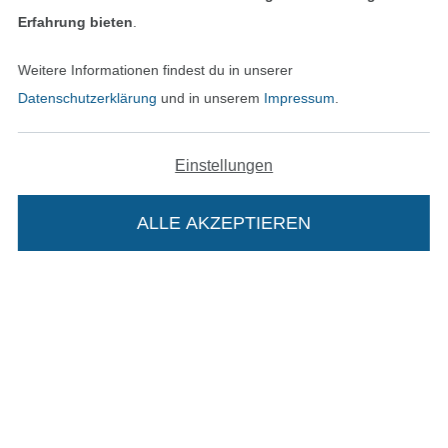
Erfahrung bieten
.
Widerrufsrecht
Weitere Informationen findest du in unserer
Kontakt
Datenschutzerklärung
und in unserem
Impressum
.
Bestellung widerrufen
Einstellungen
Finde mehr Inspiration
ALLE AKZEPTIEREN
Die Stoffe Hemmers Portoflat:
Beschreibung: