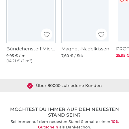
-1
Bündchenstoff Micro Streifenliebe, blau - hellblau
Magnet-Nadelkissen
25,95 €
9,95 € / m
7,60 € / Stk
(14,21 € / 1 m²)
Über 1.8 Millionen Meter Stoff versandfertig
Über 80000 zufriedene Kunden
36 Jahre Erfahrung
MÖCHTEST DU IMMER AUF DEM NEUESTEN
STAND SEIN?
Sei immer auf dem neuesten Stand & erhalte einen
10%
Gutschein
als Dankeschön.