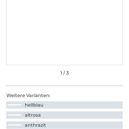
Weitere Varianten:
hellblau
altrosa
anthrazit