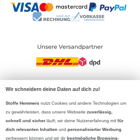
Unsere Versandpartner
In den deutschen Shop wechseln (aktuell gewählt
Wir schneidern deine Daten auf dich zu!
Impressum
Stoffe Hemmers
nutzt Cookies und andere Technologien um
zu gewährleisten, dass unsere Webseite
zuverlässig,
AGB
schnell und sicher
läuft; wir deine Nutzererfahrung mit
für
dich relevanten Inhalten
und
personalisierter Werbung
Datenschutz
verbessern können und wir dir
bestmögliche Browsing-