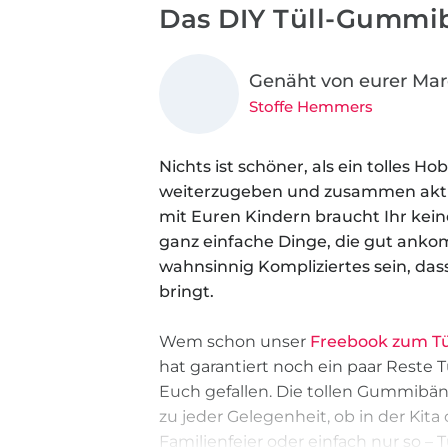
Das DIY Tüll-Gummi
Genäht von eurer Ma
Stoffe Hemmers
Nichts ist schöner, als ein tolles H
weiterzugeben und zusammen akti
mit Euren Kindern braucht Ihr kei
ganz einfache Dinge, die gut anko
wahnsinnig Kompliziertes sein, da
bringt.
Wem schon unser
Freebook zum Tü
hat garantiert noch ein paar Reste T
Euch gefallen. Die tollen Gummibänd
zu jeder Gelegenheit, ob in der Kita
Familienfeier oder einfach nur so –