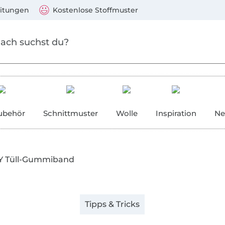
Zum Hauptinhalt springen
Weiter zur Suche
)
Visa, Mastercard, PayPal, Giropay, Kauf auf Rechnung, V
eitungen
Kostenlose Stoffmuster
ubehör
Schnittmuster
Wolle
Inspiration
Ne
Y Tüll-Gummiband
Tipps & Tricks