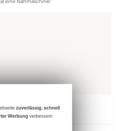
mal eine Nähmaschine!
Webseite
zuverlässig, schnell
erter Werbung
verbessern