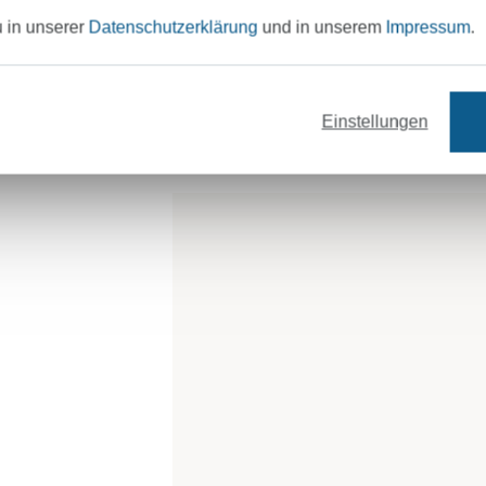
u in unserer
Datenschutzerklärung
und in unserem
Impressum
.
2
Tüll zuschneiden
Schneidet aus dem Tüll etwa 3 cm 
Einstellungen
den Stoffrest vorher 4x gefaltet, 
wird.