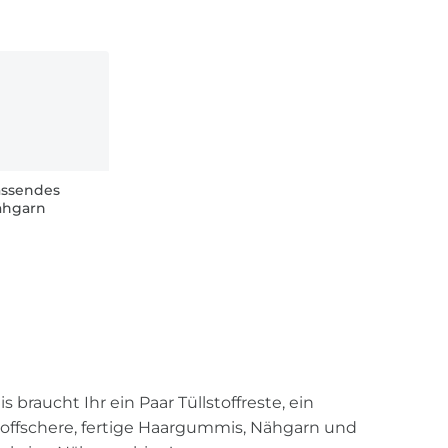
assendes
ähgarn
raucht Ihr ein Paar Tüllstoffreste, ein
Stoffschere, fertige Haargummis, Nähgarn und