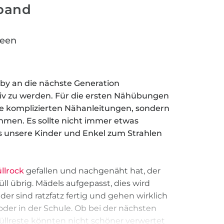
band
reen
obby an die nächste Generation
v zu werden. Für die ersten Nähübungen
ne komplizierten Nähanleitungen, sondern
mmen. Es sollte nicht immer etwas
ss unsere Kinder und Enkel zum Strahlen
llrock
gefallen und nachgenäht hat, der
üll übrig. Mädels aufgepasst, dies wird
er sind ratzfatz fertig und gehen wirklich
 oder in der Schule. Ob bei der nächsten
 Tüllreste könnten nicht schöner verwertet