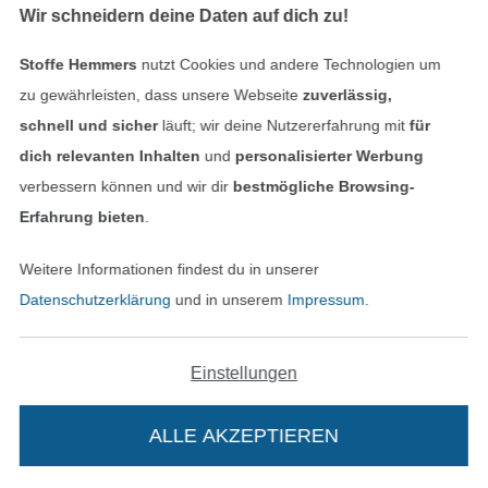
Wir schneidern deine Daten auf dich zu!
Alle 82968 Bewertungen ansehen
Stoffe Hemmers
nutzt Cookies und andere Technologien um
zu gewährleisten, dass unsere Webseite
zuverlässig,
schnell und sicher
läuft; wir deine Nutzererfahrung mit
für
Service
dich relevanten Inhalten
und
personalisierter Werbung
verbessern können und wir dir
bestmögliche Browsing-
Erfahrung bieten
.
Informationen
Weitere Informationen findest du in unserer
Datenschutzerklärung
und in unserem
Impressum
.
Hast du Fragen?
Einstellungen
Schreibe uns per E-Mail
ALLE AKZEPTIEREN
Schreibe uns auf WhatsApp