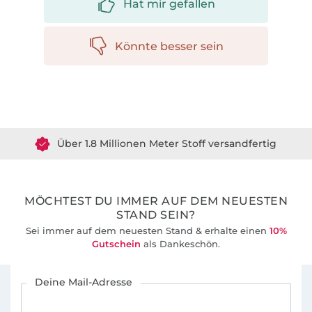
Hat mir gefallen
Könnte besser sein
Über 1.8 Millionen Meter Stoff versandfertig
Über 80000 zufriedene Kunden
MÖCHTEST DU IMMER AUF DEM NEUESTEN
36 Jahre Erfahrung
STAND SEIN?
Sei immer auf dem neuesten Stand & erhalte einen
10%
Gutschein
als Dankeschön.
Für den Stoffe Hemmers Newsletter anmelden
Deine Mail-Adresse