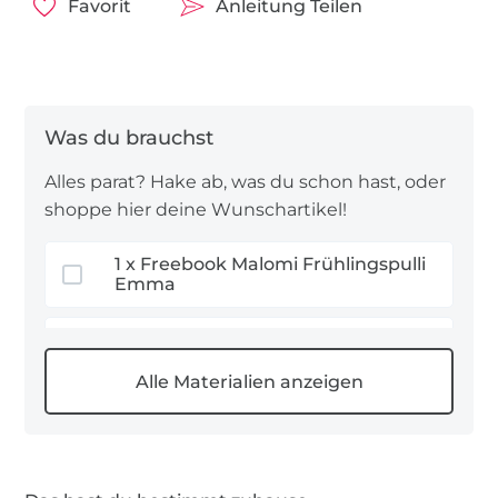
Stoffarten werden als Bekleidungsstoffe aufgrund
Favorit
Anleitung Teilen
des Tragekomforts oftmals als erstes genannt und
sind daher auch unsere erste Wahl.
Viel Freude beim Nähen!
Alles parat? Hake ab, was du schon hast, oder
shoppe hier deine Wunschartikel!
1 x Freebook Malomi Frühlingspulli
Emma
1,1 m Jersey Stoff Uni
1 x Bündchenstoffe