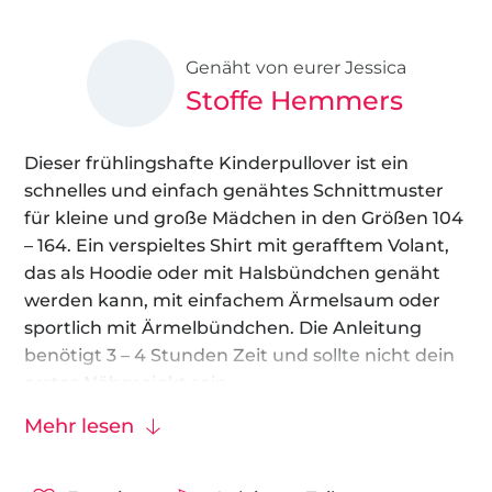
Genäht von eurer Jessica
Stoffe Hemmers
Dieser frühlingshafte Kinderpullover ist ein
schnelles und einfach genähtes Schnittmuster
für kleine und große Mädchen in den Größen 104
– 164. Ein verspieltes Shirt mit gerafftem Volant,
das als Hoodie oder mit Halsbündchen genäht
werden kann, mit einfachem Ärmelsaum oder
sportlich mit Ärmelbündchen. Die Anleitung
benötigt 3 – 4 Stunden Zeit und sollte nicht dein
erstes Nähprojekt sein.
Mehr lesen
Als Stoff empfehlen wir
Baumwolljersey
,
French
Terry
oder
Sommersweat
. Diese elastischen