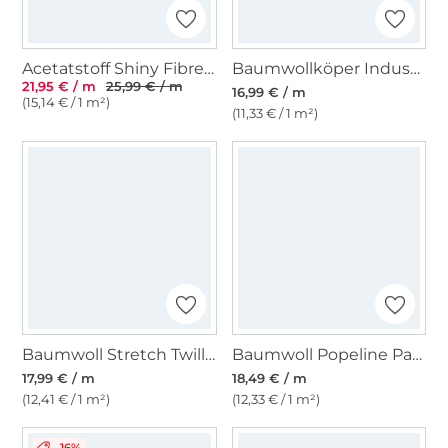
Acetatstoff Shiny Fibre Mood, vanille
Baumwollköper Industrial Fibre Mood, blassapricot
21,95 € / m
25,99 € / m
16,99 € / m
(15,14 € / 1 m²)
(11,33 € / 1 m²)
Baumwoll Stretch Twill Fibre Mood, flieder
Baumwoll Popeline Paper Touch Fibre Mood, blassorange
17,99 € / m
18,49 € / m
(12,41 € / 1 m²)
(12,33 € / 1 m²)
-16%