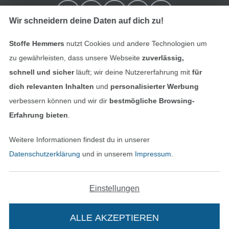
Wir schneidern deine Daten auf dich zu!
Stoffe Hemmers
nutzt Cookies und andere Technologien um
zu gewährleisten, dass unsere Webseite
zuverlässig,
schnell und sicher
läuft; wir deine Nutzererfahrung mit
für
dich relevanten Inhalten
und
personalisierter Werbung
verbessern können und wir dir
bestmögliche Browsing-
In den niederländischen Sh
In den französisch
Nederlands
Français
Erfahrung bieten
.
(France)
Weitere Informationen findest du in unserer
Deutsch
Datenschutzerklärung
und in unserem
Impressum
.
Alle Preise inkl. der gesetzl. MwSt.
Die durchgestrichenen Preise entsprechen dem
bisherigen Preis bei Stoffe Hemmers.
Einstellungen
ALLE AKZEPTIEREN