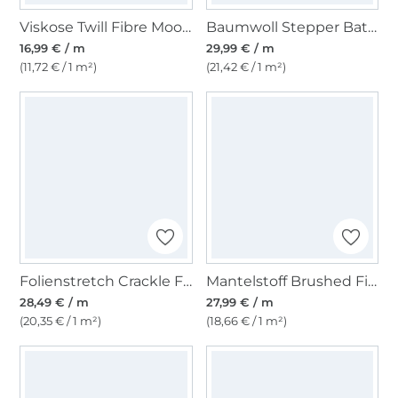
Viskose Twill Fibre Mood, grauweiß
Baumwoll Stepper Batik Denim Fibre Mood, blau
16,99 € / m
29,99 € / m
(11,72 € / 1 m²)
(21,42 € / 1 m²)
Folienstretch Crackle Fibre Mood, silber
Mantelstoff Brushed Fibre Mood, beige
28,49 € / m
27,99 € / m
(20,35 € / 1 m²)
(18,66 € / 1 m²)