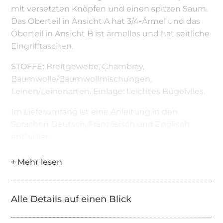
mit versetzten Knöpfen und einen spitzen Saum.
Das Oberteil in Ansicht A hat 3/4-Ärmel und das
Oberteil in Ansicht B ist ärmellos und hat seitliche
Eingrifftaschen.
STOFFE:
Breitgewebe, Chambray,
Baumwolle/Baumwollmischungen,
Leinen/Leinenarten. Einlage: Leichtes Bügelvlies.
Im Lieferumfang ist eine Anleitung in den
Sprachen Deutsch, Französisch und Englisch
enthalten.
Alle Details auf einen Blick