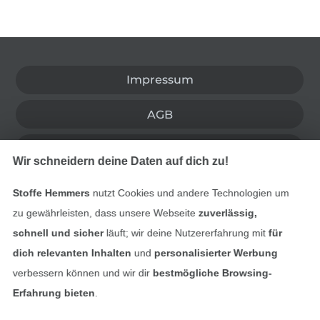
In den deutschen Shop wechseln (aktuell gewählt
Impressum
AGB
Datenschutz
Wir schneidern deine Daten auf dich zu!
Widerrufsrecht
Stoffe Hemmers
nutzt Cookies und andere Technologien um
zu gewährleisten, dass unsere Webseite
zuverlässig,
Kontakt
schnell und sicher
läuft; wir deine Nutzererfahrung mit
für
dich relevanten Inhalten
und
personalisierter Werbung
Bestellung widerrufen
verbessern können und wir dir
bestmögliche Browsing-
Erfahrung bieten
.