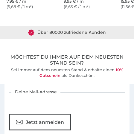
7,95 € / m
9,95 € / m
15,95 
(5,68 € / 1 m²)
(6,63 € / 1 m²)
(11,56 €
Über 1.8 Millionen Meter Stoff versandfertig
Über 80000 zufriedene Kunden
36 Jahre Erfahrung
MÖCHTEST DU IMMER AUF DEM NEUESTEN
STAND SEIN?
Sei immer auf dem neuesten Stand & erhalte einen
10%
Gutschein
als Dankeschön.
Für den Stoffe Hemmers Newsletter anmelden
Deine Mail-Adresse
Jetzt anmelden