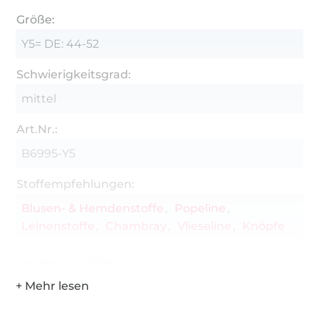
Größe:
Y5= DE: 44-52
Schwierigkeitsgrad:
mittel
Art.Nr.:
B6995-Y5
Stoffempfehlungen:
Blusen- & Hemdenstoffe
Popeline
Leinenstoffe
Chambray
Vlieseline
Knöpfe
Hersteller-Kontaktdaten