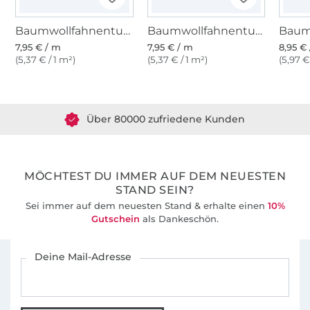
Baumwollfahnentuch, hellbeige
Baumwollfahnentuch, marine
7,95 € / m
7,95 € / m
8,95 €
(5,37 € / 1 m²)
(5,37 € / 1 m²)
(5,97 €
Über 1.8 Millionen Meter Stoff versandfertig
Über 80000 zufriedene Kunden
36 Jahre Erfahrung
MÖCHTEST DU IMMER AUF DEM NEUESTEN
STAND SEIN?
Sei immer auf dem neuesten Stand & erhalte einen
10%
Gutschein
als Dankeschön.
Für den Stoffe Hemmers Newsletter anmelden
Deine Mail-Adresse