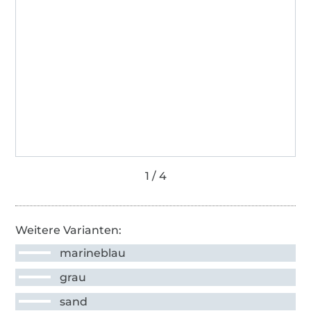
Weitere Varianten:
marineblau
grau
sand