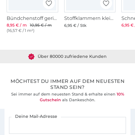
Bündchenstoff gerippt khaki
Stoffklammern klein 20 Stk., bunt
8,95 € / m
10,95 € / m
6,95 € 
6,95 € / Stk
(16,57 € / 1 m²)
Über 1.8 Millionen Meter Stoff versandfertig
Über 80000 zufriedene Kunden
36 Jahre Erfahrung
MÖCHTEST DU IMMER AUF DEM NEUESTEN
STAND SEIN?
Sei immer auf dem neuesten Stand & erhalte einen
10%
Gutschein
als Dankeschön.
Für den Stoffe Hemmers Newsletter anmelden
Deine Mail-Adresse