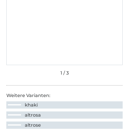
Weitere Varianten:
khaki
altrosa
altrose