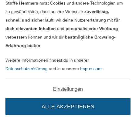
Stoffe Hemmers
nutzt Cookies und andere Technologien um
zu gewährleisten, dass unsere Webseite
zuverlässig,
Unsere Versandpartner
schnell und sicher
läuft; wir deine Nutzererfahrung mit
für
dich relevanten Inhalten
und
personalisierter Werbung
verbessern können und wir dir
bestmögliche Browsing-
Erfahrung bieten
.
In den deutschen Shop wechseln (aktuell gewählt
Weitere Informationen findest du in unserer
Datenschutzerklärung
und in unserem
Impressum
.
Impressum
AGB
Einstellungen
Datenschutz
ALLE AKZEPTIEREN
Widerrufsrecht
Kontakt