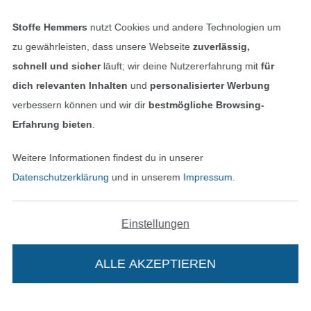
Stoffe Hemmers
nutzt Cookies und andere Technologien um
Bezahlen mit
zu gewährleisten, dass unsere Webseite
zuverlässig,
schnell und sicher
läuft; wir deine Nutzererfahrung mit
für
dich relevanten Inhalten
und
personalisierter Werbung
verbessern können und wir dir
bestmögliche Browsing-
Erfahrung bieten
.
Unsere Versandpartner
Weitere Informationen findest du in unserer
Datenschutzerklärung
und in unserem
Impressum
.
Einstellungen
In den deutschen Shop wechseln (aktuell gewählt
ALLE AKZEPTIEREN
Impressum
AGB