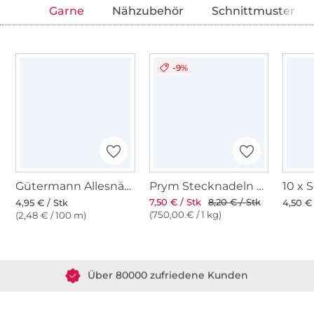
Garne
Nähzubehör
Schnittmuster
-9%
Gütermann Allesnäher (019), braun
Prym Stecknadeln mit Griff
7,50 € / Stk
8,20 € / Stk
4,95 € / Stk
4,50 € 
(750,00 € / 1 kg)
(2,48 € / 100 m)
Über 1.8 Millionen Meter Stoff versandfertig
Über 80000 zufriedene Kunden
36 Jahre Erfahrung