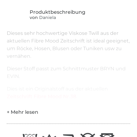
von
Daniela
Dieses sehr hochwertige Viskose Twill aus der
aktuellen Fibre Mood Zeitschrift ist ideal geeignet,
um Röcke, Hosen, Blusen oder Tuniken usw zu
vernähen.
Dieser Stoff passt zum Schnittmuster BRYN und
EVIN.
Dies ist ein Originalstoff aus der aktuellen
Zeitschrift Fibre Mood Nr.38
.