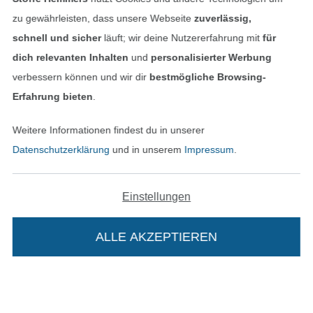
In den deutschen Shop wechseln (aktuell gewählt
zu gewährleisten, dass unsere Webseite
zuverlässig,
schnell und sicher
läuft; wir deine Nutzererfahrung mit
für
Impressum
dich relevanten Inhalten
und
personalisierter Werbung
verbessern können und wir dir
bestmögliche Browsing-
AGB
Erfahrung bieten
.
Datenschutz
Weitere Informationen findest du in unserer
Datenschutzerklärung
und in unserem
Impressum
.
Widerrufsrecht
Kontakt
Einstellungen
Bestellung widerrufen
ALLE AKZEPTIEREN
Finde mehr Inspiration