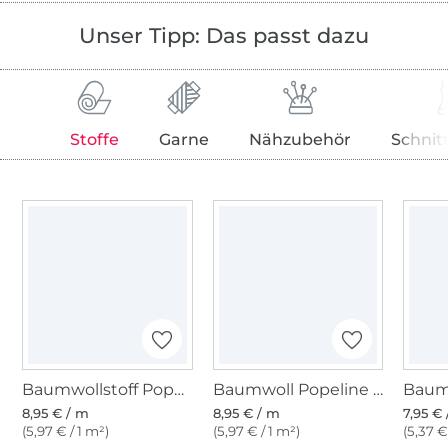
Unser Tipp: Das passt dazu
Stoffe
Garne
Nähzubehör
Schnit
Baumwollstoff Popeline helllindgrün
Baumwoll Popeline grün
8,95 € / m
8,95 € / m
7,95 €
(5,97 € / 1 m²)
(5,97 € / 1 m²)
(5,37 €