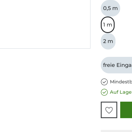
0,5 m
1 m
2 m
freie Eing
Mindestb
Auf Lage