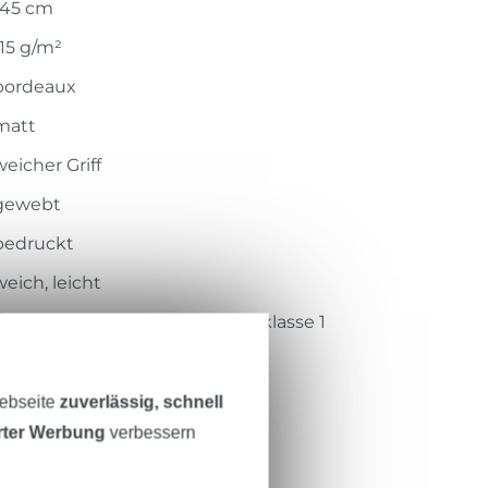
145 cm
115 g/m²
bordeaux
matt
weicher Griff
gewebt
bedruckt
weich, leicht
Öko-Tex-Standard 100 Produktklasse 1
Centexbel
1501004
Webseite
zuverlässig, schnell
erter Werbung
verbessern
5917-005