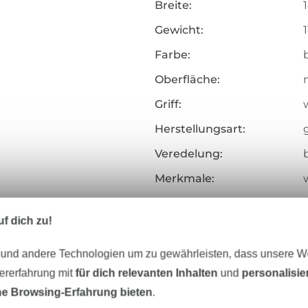
Breite:
Gewicht:
Farbe:
Oberfläche:
Griff:
Herstellungsart:
Veredelung:
Merkmale:
Zertifizierung:
f dich zu!
Testinstitut:
Zertifikatsnummer:
 und andere Technologien um zu gewährleisten, dass unsere 
zererfahrung mit
für dich relevanten Inhalten
und
personalisi
Art.Nr.:
e Browsing-Erfahrung bieten
.
Hersteller-Kontaktdaten