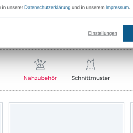
u in unserer
Datenschutzerklärung
und in unserem
Impressum
.
Unser Tipp: Das passt dazu
Einstellungen
Nähzubehör
Schnittmuster