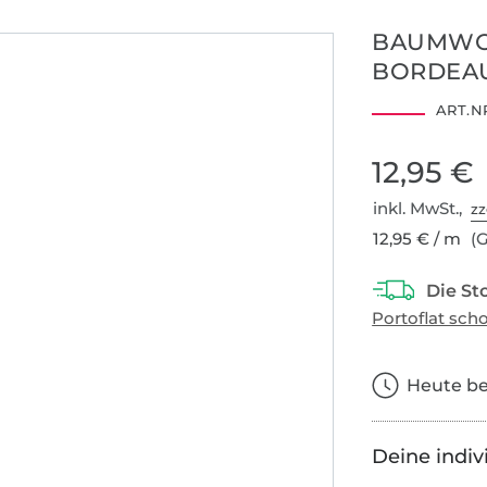
BAUMWOL
0
40
50
60
BORDEA
ART.NR
1501004
Centexbel
12,95 €
inkl. MwSt.,
zz
12,95 € / m
(G
Heute bes
Deine indiv