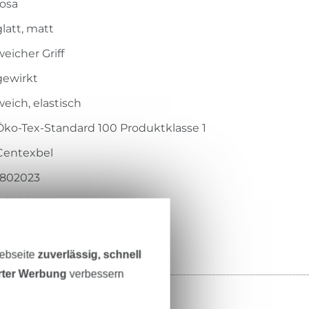
rosa
glatt, matt
weicher Griff
gewirkt
weich, elastisch
Öko-Tex-Standard 100 Produktklasse 1
Centexbel
1802023
RS0202-110
Webseite
zuverlässig, schnell
erter Werbung
verbessern