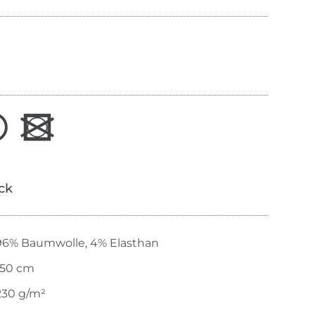
ick
96% Baumwolle, 4% Elasthan
150 cm
230 g/m²