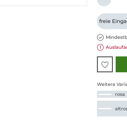
freie Eing
Mindestb
Auslaufa
Weitere Vari
rosa
altro