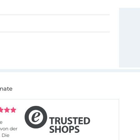
onate
fe
von der
 Die