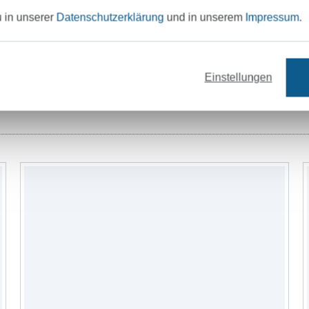
Unser Tipp: Das passt dazu
u in unserer
Datenschutzerklärung
und in unserem
Impressum
.
Einstellungen
offe
Garne
Nähzubehör
Schnittmus