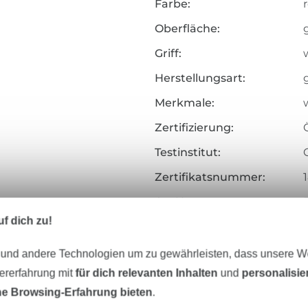
Farbe:
Oberfläche:
Griff:
Herstellungsart:
Merkmale:
Zertifizierung:
Testinstitut:
Zertifikatsnummer:
Art.Nr.:
f dich zu!
Hersteller-Kontaktdaten
 und andere Technologien um zu gewährleisten, dass unsere 
zererfahrung mit
für dich relevanten Inhalten
und
personalisi
e Browsing-Erfahrung bieten
.