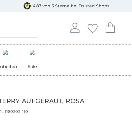
orkasse
4.87 von 5 Sterne bei Trusted Shops
In deinem Konto anmelden o
Du hast keine Artike
Du hast kein
Anmelden
Deine Favorite
Dein W
uheiten
Sale
TERRY AUFGERAUT, ROSA
.:
RS0202-110