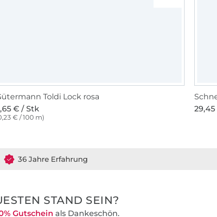
ütermann Toldi Lock rosa
Schne
,65 € / Stk
29,45 
0,23 € / 100 m)
36 Jahre Erfahrung
ESTEN STAND SEIN?
0% Gutschein
als Dankeschön.