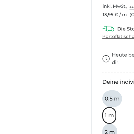
inkl. MwSt.,
zz
13,95 € / m
(G
Heute bes
dir.
Deine indiv
0,5 m
1 m
2 m