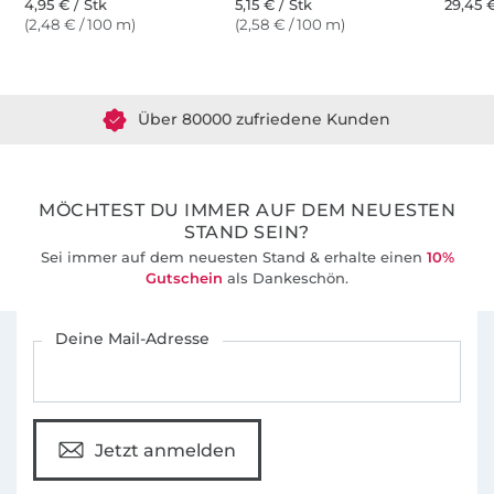
4,95 € / Stk
5,15 € / Stk
29,45 €
(2,48 € / 100 m)
(2,58 € / 100 m)
Über 1.8 Millionen Meter Stoff versandfertig
Über 80000 zufriedene Kunden
36 Jahre Erfahrung
MÖCHTEST DU IMMER AUF DEM NEUESTEN
STAND SEIN?
Sei immer auf dem neuesten Stand & erhalte einen
10%
Gutschein
als Dankeschön.
Für den Stoffe Hemmers Newsletter anmelden
Deine Mail-Adresse
Jetzt anmelden