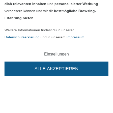
dich relevanten Inhalten
und
personalisierter Werbung
verbessern können und wir dir
bestmögliche Browsing-
Erfahrung bieten
.
In den deutschen Shop wechseln (aktuell gewählt
Weitere Informationen findest du in unserer
Datenschutzerklärung
und in unserem
Impressum
.
Impressum
AGB
Einstellungen
Datenschutz
ALLE AKZEPTIEREN
Widerrufsrecht
Kontakt
Bestellung widerrufen
Die Stoffe Hemmers Portoflat: