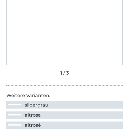
Weitere Varianten:
silbergrau
altrosa
altrosé