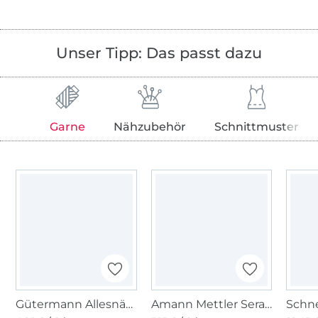
Unser Tipp: Das passt dazu
Garne
Nähzubehör
Schnittmuster
Gütermann Allesnäher (038) weidenkätzchen
Amann Mettler Seracycle Nähgarn 120, silbergrau